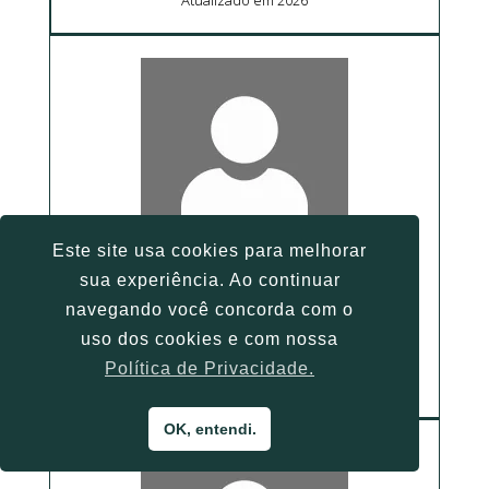
Este site usa cookies para melhorar
sua experiência. Ao continuar
Gabriel Gobbo Medda
navegando você concorda com o
uso dos cookies e com nossa
Cidade: São Paulo
Contato: 11 99937-8636
Política de Privacidade.
Atualizado em 2026
OK, entendi.